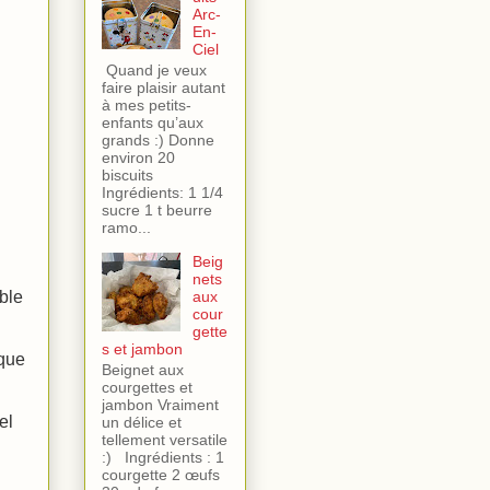
Arc-
En-
Ciel
Quand je veux
faire plaisir autant
à mes petits-
enfants qu’aux
grands :) Donne
environ 20
biscuits
Ingrédients: 1 1/4
sucre 1 t beurre
ramo...
Beig
nets
ble
aux
cour
gette
s et jambon
 que
Beignet aux
courgettes et
jambon Vraiment
el
un délice et
tellement versatile
:) Ingrédients : 1
courgette 2 œufs