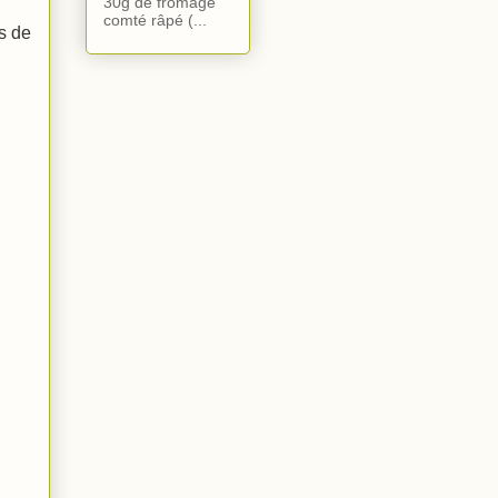
30g de fromage
comté râpé (...
s de