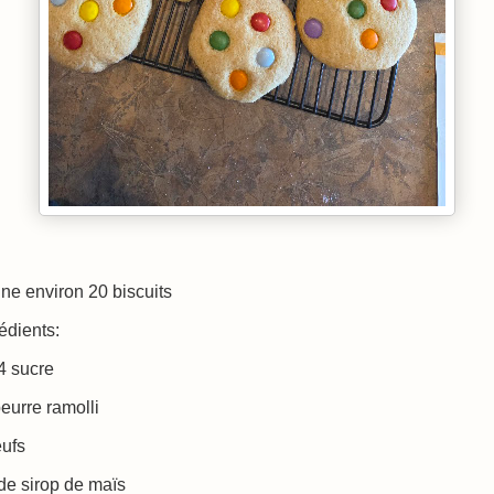
ne environ 20 biscuits
édients:
4 sucre
beurre ramolli
eufs
de sirop de maïs