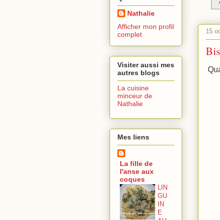
Nathalie
Afficher mon profil
15 o
complet
Bis
Visiter aussi mes
Quan
autres blogs
La cuisine
minceur de
Nathalie
Mes liens
La fille de
l'anse aux
coques
LIN
GU
IN
E