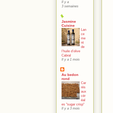
Il y a
3 semaines
Jasmine
Cuisine
Lan
ce
me
nt
de
l’huile d’olive
Cabral
Il y a 1 mois
Au bedon
rond
Car
rés
aux
cér
éal
es ''sugar crisp''
Il y a 3 mois