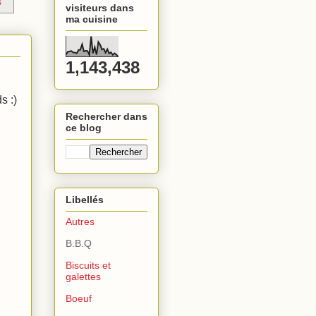
s
visiteurs dans
ma cuisine
1,143,438
s :)
Rechercher dans
ce blog
Libellés
Autres
B.B.Q
Biscuits et
galettes
Boeuf