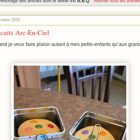
Affichage des articles dont le libellé est
B.B.Q
.
Afficher tous les article
ctobre 2025
cuits Arc-En-Ciel
d je veux faire plaisir autant à mes petits-enfants qu’aux grand