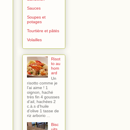
Sauces
Soupes et
potages
Tourtière et pâtés
Volailles
Risot
to au
hom
ard
Un
risotto comme je
l’ai aime ! 1
oignon, haché
très fin 4 gousses
d’ail, hachées 2
c.à.s d’huile
d’olive 1 tasse de
riz arborio ...
Bisc
uits