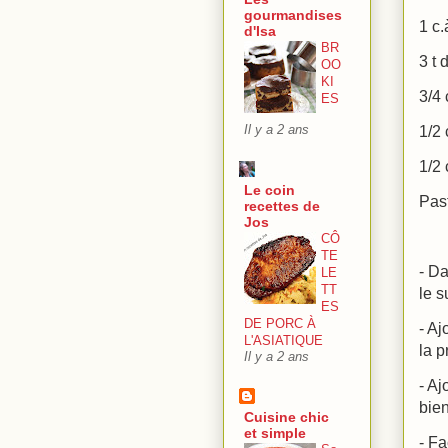
gourmandises
1 c.
d'Isa
BR
3 t 
OO
KI
3/4 
ES
1/2 
Il y a 2 ans
1/2 
Le coin
Past
recettes de
Jos
CÔ
TE
- Da
LE
TT
le s
ES
DE PORC À
- Aj
L'ASIATIQUE
la 
Il y a 2 ans
- Aj
bien
Cuisine chic
et simple
- Fa