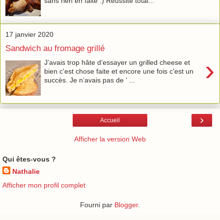
sans rien en faite :) Réussite total...
17 janvier 2020
Sandwich au fromage grillé
›
J’avais trop hâte d’essayer un grilled cheese et
bien c'est chose faite et encore une fois c'est un
succès. Je n’avais pas de ‘ ...
›
Accueil
Afficher la version Web
Qui êtes-vous ?
Nathalie
Afficher mon profil complet
Fourni par
Blogger
.