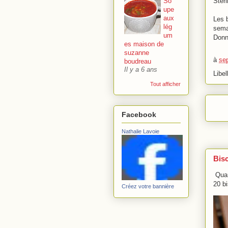
Stéri
So
upe
aux
Les b
lég
sema
um
Donn
es maison de
suzanne
à
se
boudreau
Il y a 6 ans
Libel
Tout afficher
Facebook
Nathalie Lavoie
Bisc
Quan
20 bi
Créez votre bannière