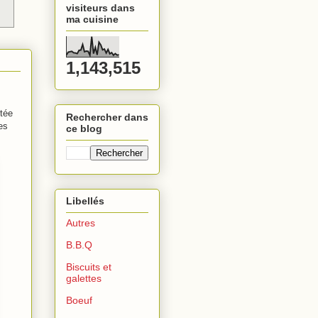
visiteurs dans
ma cuisine
1,143,515
rtée
Rechercher dans
es
ce blog
Libellés
Autres
B.B.Q
Biscuits et
galettes
Boeuf