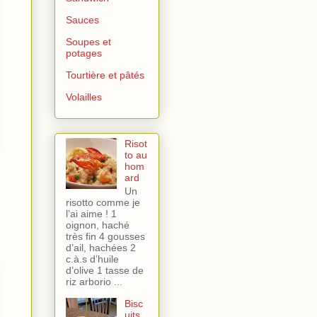
Sauces
Soupes et
potages
Tourtière et pâtés
Volailles
Risot
to au
hom
ard
Un
risotto comme je
l’ai aime ! 1
oignon, haché
très fin 4 gousses
d’ail, hachées 2
c.à.s d’huile
d’olive 1 tasse de
riz arborio ...
Bisc
uits