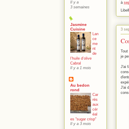
à
se
Il y a
3 semaines
Libel
Jasmine
Cuisine
3 se
Lan
Com
ce
me
nt
Tout
de
je p
l’huile d’olive
Cabral
J'ai
Il y a 1 mois
cons
d'en
expé
Au bedon
J'ai
rond
cons
Car
rés
aux
cér
éal
es ''sugar crisp''
Il y a 3 mois