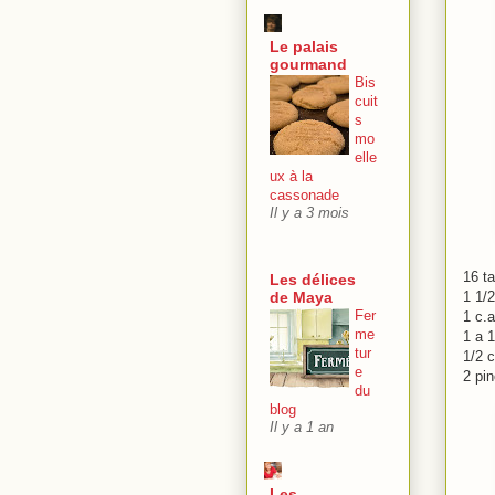
Le palais
gourmand
Bis
cuit
s
mo
elle
ux à la
cassonade
Il y a 3 mois
16 t
Les délices
1 1/2
de Maya
Fer
1 c.a
me
1 a 
tur
1/2 
e
2 pin
du
blog
Il y a 1 an
Les