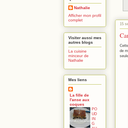
Nathalie
Afficher mon profil
complet
15 s
Car
Visiter aussi mes
autres blogs
Cette
de m
La cuisine
minceur de
seule
Nathalie
Mes liens
La fille de
l'anse aux
coques
PO
UD
IN
G