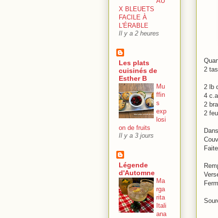
AU
X BLEUETS
FACILE À
L'ÉRABLE
Il y a 2 heures
Quan
Les plats
2 ta
cuisinés de
Esther B
Mu
2 lb 
ffin
4 c.
s
2 br
exp
2 feu
losi
on de fruits
Dans
Il y a 3 jours
Couvr
Fait
Légende
Remp
d'Automne
Verse
Ma
Ferme
rga
rita
Sour
Itali
ana