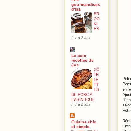
gourmandises
d'Isa
BR
OO
KI
ES
Il y a 2 ans
Le coin
recettes de
Jos
CÔ
TE
Peler
LE
Porte
TT
en r
ES
Ajout
DE PORC À
L'ASIATIQUE
décou
Il y a 2 ans
selon
Retir
Rédui
Cuisine chic
Empo
et simple