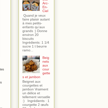
Arc-
En-
Ciel
Quand je veux
faire plaisir autant
à mes petits-
enfants qu’aux
grands :) Donne
environ 20
biscuits
Ingrédients: 1 1/4
sucre 1 t beurre
ramo...
Beig
nets
aux
cour
tes
gette
s et jambon
Beignet aux
us
courgettes et
jambon Vraiment
un délice et
tellement versatile
:) Ingrédients : 1
courgette 2 œufs