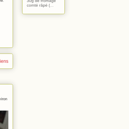
re.
30g de fromage
comté râpé (...
ciens
viron