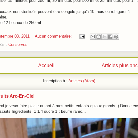
liser 15 minutes pour 250 ml, 20 minutes pour 500 ml et 25 minutes pour 1 lit
ocaux non-stérilisés peuvent être congelé jusqu'à 10 mois ou réfrigérer 1
ine.
e 12 bocaux de 250 ml.
ptembre 03, 2011
Aucun commentaire:
lés :
Conserves
Accueil
Articles plus an
Inscription à :
Articles (Atom)
uits Arc-En-Ciel
d je veux faire plaisir autant à mes petits-enfants qu’aux grands :) Donne en
scuits Ingrédients: 1 1/4 sucre 1 t beurre ramo...