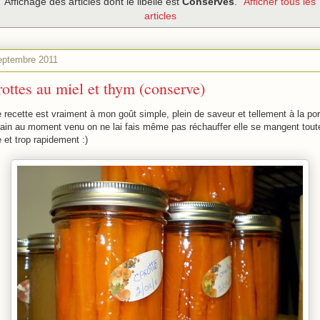
Affichage des articles dont le libellé est
Conserves
.
Afficher tous les
articles
eptembre 2011
ottes au miel et thym (conserve)
 recette est vraiment à mon goût simple, plein de saveur et tellement à la po
ain au moment venu on ne lai fais même pas réchauffer elle se mangent tout
 et trop rapidement :)