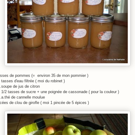
asses de pommes (= environ 35 de mon pommier )
 tasses d'eau filtrée ( moi du robinet )
.soupe de jus de citron
1 1/2 tasses de sucre + une poignée de cassonade ( pour la couleur )
c.a.thé de cannelle moulue
cées de clou de girofle ( moi 1 pincée de 5 épices )