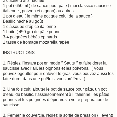
2 c.à.thé d’ails hachés
1 pot ( 650 ml ) de sauce pour pâte ( moi classico saucisse
italienne , poivron et oignon) ou autres
1 pot d’eau ( le même pot que celui de la sauce )
Basilic haché au goût
1 c.à.soupe d’épice italienne
1 boite ( 450 gr ) de pâte penne
3-4 poignées bébés épinards
1 tasse de fromage mozarella rapée
INSTRUCTIONS
1. Réglez l’instant pot en mode ‘’ Sauté ‘’ et faire dorer la
saucisse avec l’ail, les oignons et les poivrons. ( Vous
pouvez égoutter pour enlever le gras, vous pouvez aussi les
faire dorer dans une poêle si vous préférez. )
2. Une fois cuit, ajouter le pot de sauce pour pâte, un pot
d’eau, du basilic, l’assaisonnement à l’italienne, les pâtes
pennes et les poignées d’épinards à votre préparation de
saucisse.
3. Fermer le couvercle, réglez la sortie de pression ( l’évent)